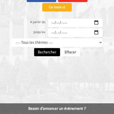
Ce mois-ci
A partir du
Jusqu'au
Thème
Rechercher
Effacer
Besoin d'annoncer un évènement ?